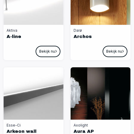
Aktiva
Darø
A-line
Archos
Bekijk nu
Bekijk nu
Esse-Ci
Axolight
Arkeon wall
Aura AP