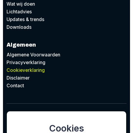
Wat wij doen
Lichtadvies
Updates & trends
Downloads
Algemeen
Algemene Voorwaarden
Privacyverklaring
Cookieverklaring
Disclaimer
Contact
© 2026
Project Design Lighting BV
Concept door
EAZZI
gerealiseerd door
Studioweb.nl
Cookies