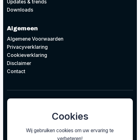
Updates & trends
Downloads
Algemeen
Algemene Voorwaarden
Privacyverklaring
Cookieverklaring
Disclaimer
Contact
© 2026
Project Design Lighting BV
Concept door
EAZZI
gerealiseerd door
Studioweb.nl
Cookies
Wij gebruiken cookies om uw ervaring te
verbeteren!