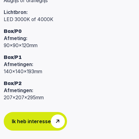
Alugrijs of Grafiegrijs
Lichtbron:
LED 3000K of 4000K
Box/P0
Afmeting:
90x90x120mm
Box/P1
Afmetingen:
140x140x193mm
Box/P2
Afmetingen:
207x207x295mm
Ik heb interesse