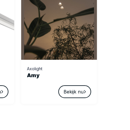
Axolight
Amy
u
Bekijk nu