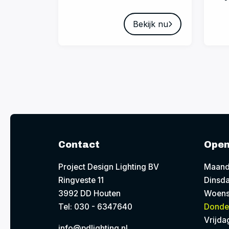
Bekijk nu
Contact
Open
Project Design Lighting BV
Maand
Ringveste 11
Dinsda
3992 DD Houten
Woens
Tel: 030 - 6347640
Donde
Vrijda
info@pdlighting.nl