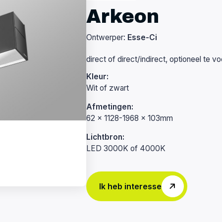
Arkeon
Ontwerper:
Esse-Ci
direct of direct/indirect, optioneel te v
Kleur:
Wit of zwart
Afmetingen:
62 x 1128-1968 x 103mm
Lichtbron:
LED 3000K of 4000K
Ik heb interesse