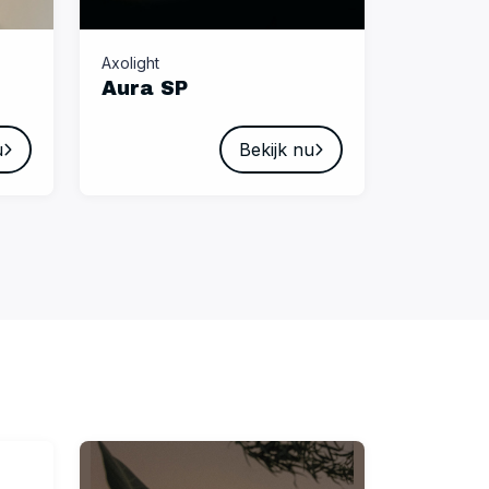
Axolight
Aura SP
u
Bekijk nu