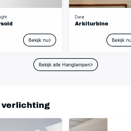
ight
Darø
ysoid
Arkiturbine
Bekijk nu
Bekijk n
Bekijk alle Hanglampen
verlichting