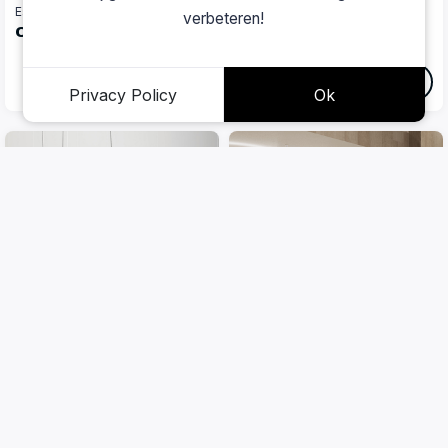
Esse-Ci
Axolight
verbeteren!
One Ring S
U-light SP
Bekijk nu
Bekijk nu
Privacy Policy
Ok
Filters
Merken
Collectie
Axolight
Axolight
U-light SP ULA
U-light UL
Lichtkleur
Bekijk nu
Bekijk nu