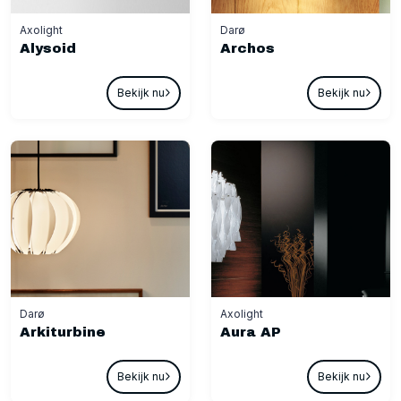
Axolight
Darø
Alysoid
Archos
Bekijk nu
Bekijk nu
Darø
Axolight
Arkiturbine
Aura AP
Bekijk nu
Bekijk nu