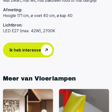
Mat zwart, mat wit, mat baksteen rood of mat duifgrijs
Afmeting:
Hoogte 171 cm, ø voet 40 cm, ø kap 40
Lichtbron:
LED E27 (max. 42W), 2700K
Ik heb interesse
Meer van Vloerlampen