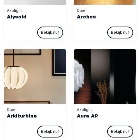
Axolight
Darø
Alysoid
Archos
Bekijk nu
Bekijk nu
Darø
Axolight
Arkiturbine
Aura AP
Bekijk nu
Bekijk nu