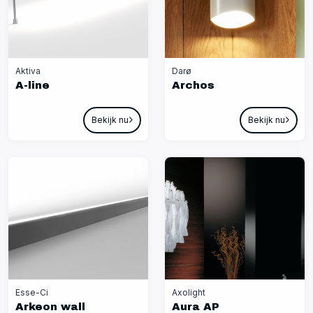
Aktiva
Darø
A-line
Archos
Bekijk nu
Bekijk nu
Esse-Ci
Axolight
Arkeon wall
Aura AP