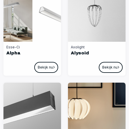
Esse-Ci
Axolight
Alpha
Alysoid
Bekijk nu
Bekijk nu