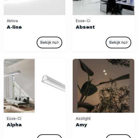
Aktiva
Esse-Ci
A-line
Absent
Bekijk nu
Bekijk nu
Esse-Ci
Axolight
Alpha
Amy