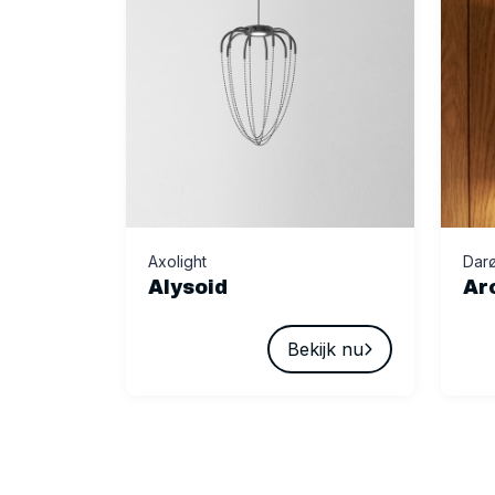
Axolight
Dar
Alysoid
Ar
Bekijk nu