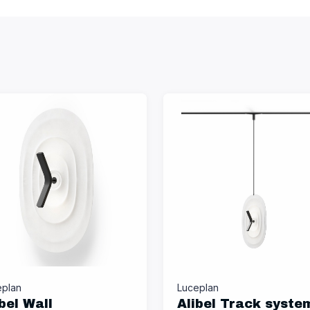
eplan
Luceplan
bel Wall
Alibel Track syste