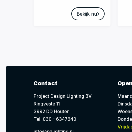
Bekijk nu
Contact
Open
Project Design Lighting BV
Maand
Ringveste 11
Dinsda
3992 DD Houten
Woens
Tel: 030 - 6347640
Donde
Vrijda
info@pdlighting.nl