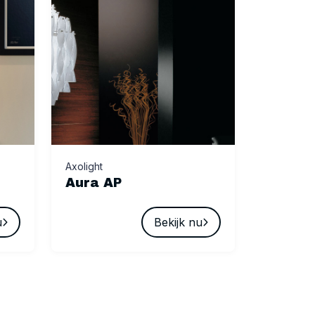
Axolight
Aura AP
u
Bekijk nu