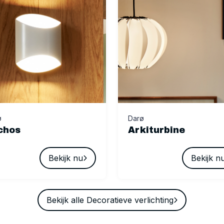
ø
Darø
chos
Arkiturbine
Bekijk nu
Bekijk n
Bekijk alle Decoratieve verlichting