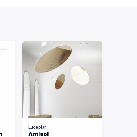
Luceplan
m
Amisol