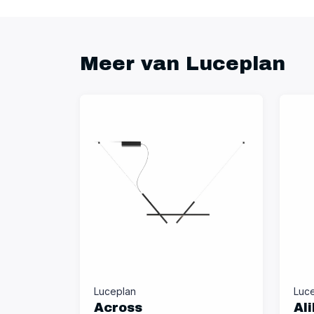
Meer van Luceplan
Luceplan
Luc
Across
Ali