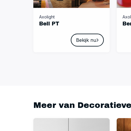
Axolight
Axol
Bell PT
Be
Bekijk nu
Meer van Decoratieve