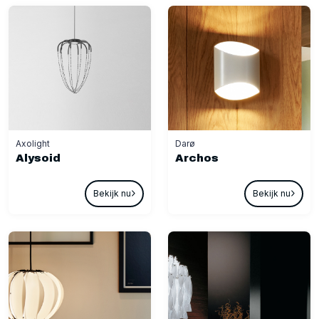
Axolight
Darø
Alysoid
Archos
Bekijk nu
Bekijk nu