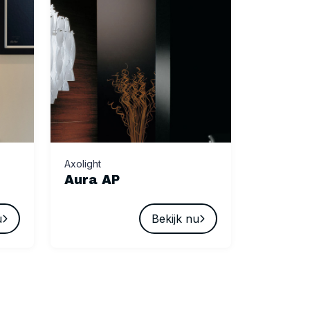
Axolight
Aura AP
u
Bekijk nu