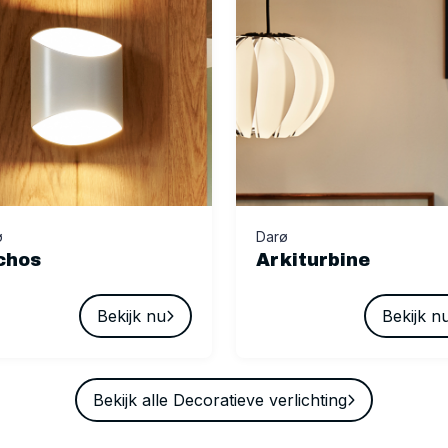
ø
Darø
chos
Arkiturbine
Bekijk nu
Bekijk n
Bekijk alle Decoratieve verlichting