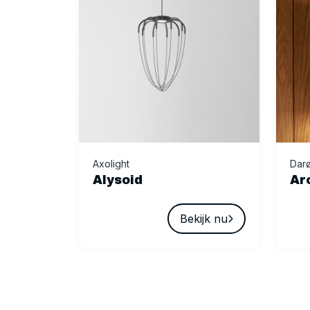
Axolight
Dar
Alysoid
Ar
Bekijk nu