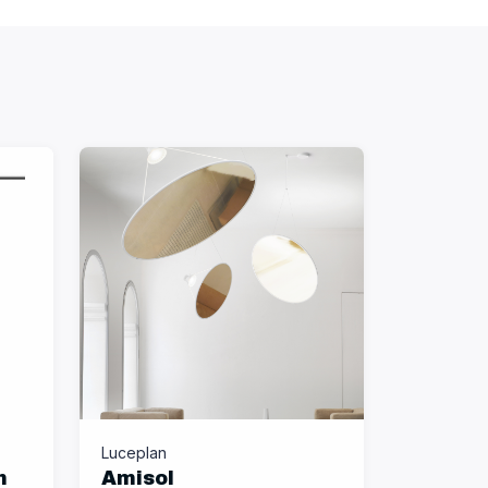
Luceplan
m
Amisol