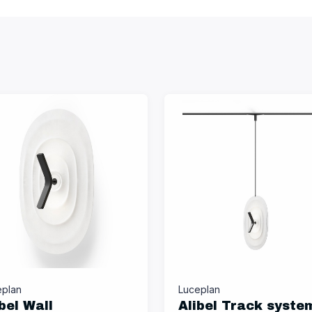
eplan
Luceplan
bel Wall
Alibel Track syste