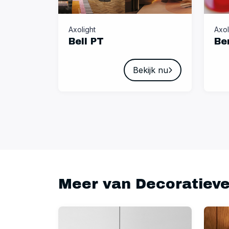
Axolight
Axol
Bell PT
Be
Bekijk nu
Meer van Decoratieve