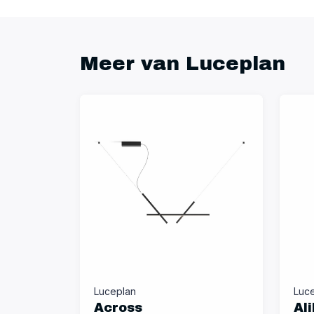
Meer van Luceplan
Luceplan
Luc
Across
Ali