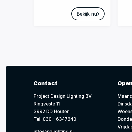
Bekijk nu
Contact
Open
Project Design Lighting BV
Maand
Ringveste 11
Dinsda
3992 DD Houten
Woens
Tel: 030 - 6347640
Donde
Vrijda
info@pdlighting.nl