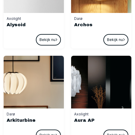
Axolight
Darø
Alysoid
Archos
Bekijk nu
Bekijk nu
Darø
Axolight
Arkiturbine
Aura AP