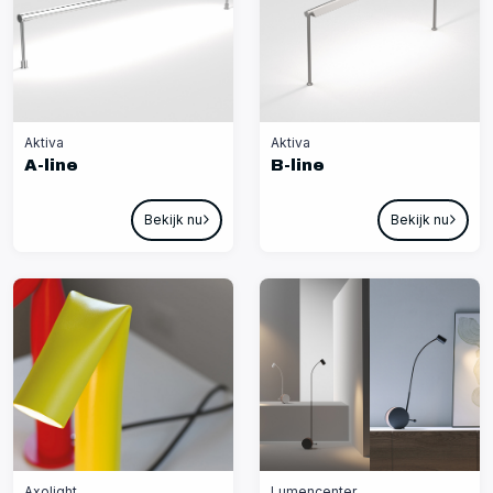
Aktiva
Aktiva
A-line
B-line
Bekijk nu
Bekijk nu
Axolight
Lumencenter