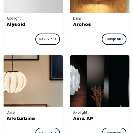
Axolight
Darø
Alysoid
Archos
Bekijk nu
Bekijk nu
Darø
Axolight
Arkiturbine
Aura AP