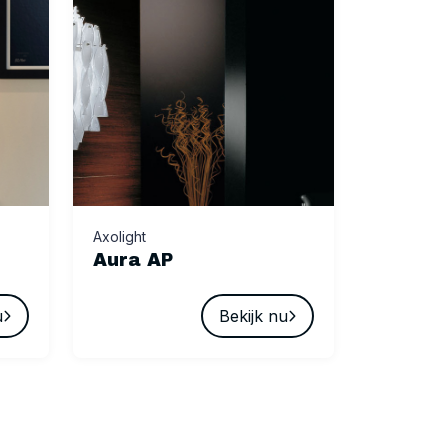
Axolight
Aura AP
u
Bekijk nu