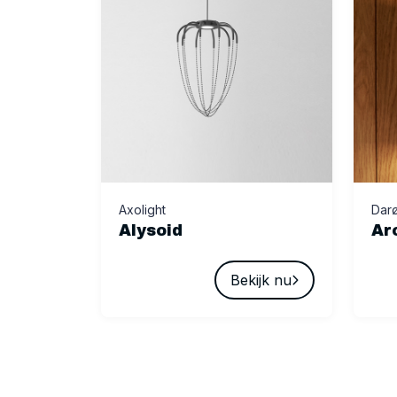
Axolight
Dar
Alysoid
Ar
Bekijk nu