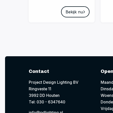
Bekijk nu
Contact
Open
Project Design Lighting BV
Maand
Ringveste 11
Dinsda
3992 DD Houten
Woens
Tel: 030 - 6347640
Donde
Vrijda
info@pdlighting.nl