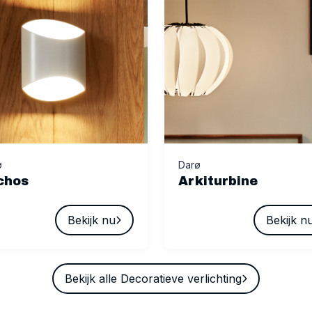
ø
Darø
chos
Arkiturbine
Bekijk nu
Bekijk n
Bekijk alle Decoratieve verlichting