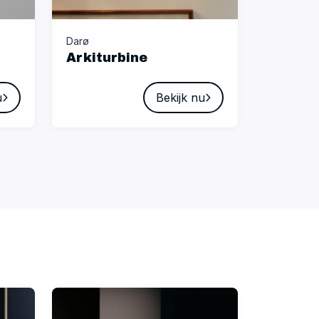
Darø
Arkiturbine
u
Bekijk nu