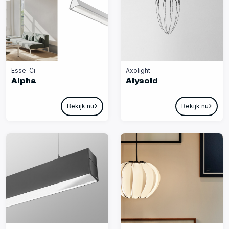
Esse-Ci
Axolight
Alpha
Alysoid
Bekijk nu
Bekijk nu