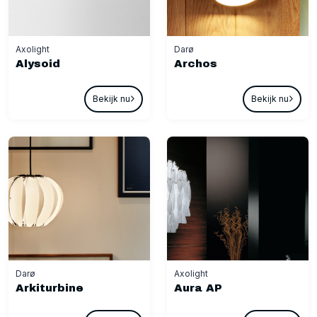
Axolight
Darø
Alysoid
Archos
Bekijk nu
Bekijk nu
Darø
Axolight
Arkiturbine
Aura AP