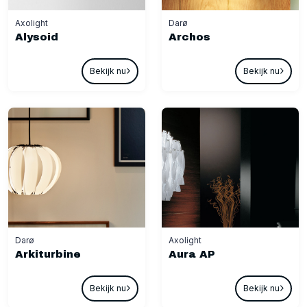
Axolight
Darø
Alysoid
Archos
Bekijk nu
Bekijk nu
Darø
Axolight
Arkiturbine
Aura AP
Bekijk nu
Bekijk nu