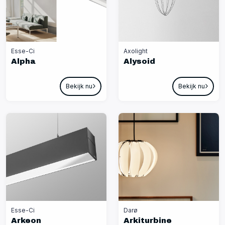
Esse-Ci
Axolight
Alpha
Alysoid
Bekijk nu
Bekijk nu
Esse-Ci
Darø
Arkeon
Arkiturbine