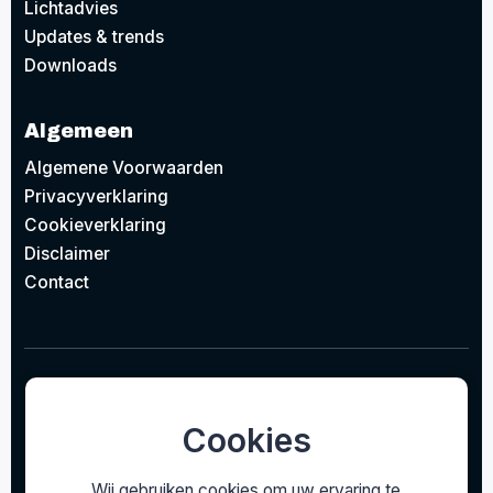
Lichtadvies
Updates & trends
Downloads
Algemeen
Algemene Voorwaarden
Privacyverklaring
Cookieverklaring
Disclaimer
Contact
© 2026
Project Design Lighting BV
Concept door
EAZZI
gerealiseerd door
Studioweb.nl
Cookies
Wij gebruiken cookies om uw ervaring te