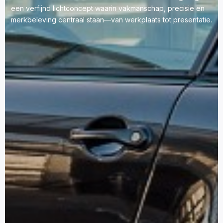
een verfijnd lichtconcept waarin vakmanschap, precisie en
merkbeleving centraal staan—van werkplaats tot presentatie.