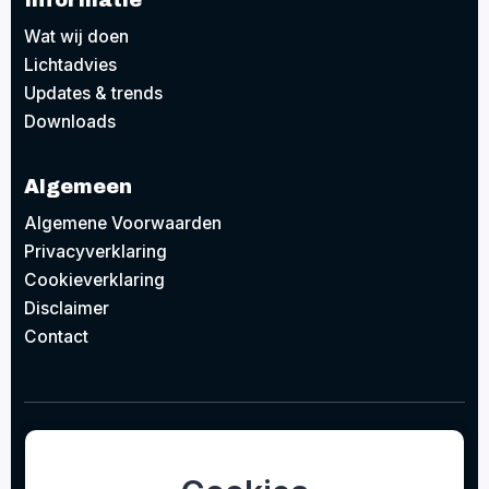
Wat wij doen
Lichtadvies
Updates & trends
Downloads
Algemeen
Algemene Voorwaarden
Privacyverklaring
Cookieverklaring
Disclaimer
Contact
© 2026
Project Design Lighting BV
Concept door
EAZZI
gerealiseerd door
Studioweb.nl