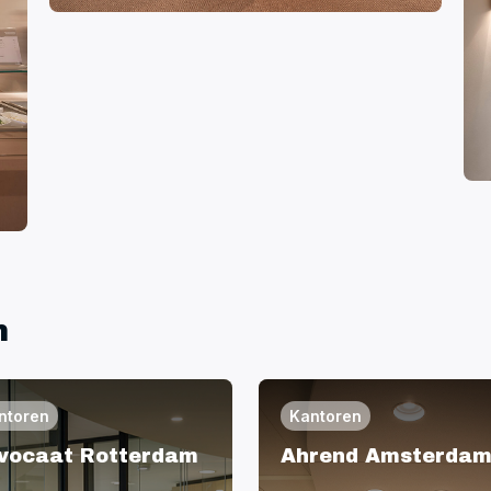
n
ntoren
Kantoren
vocaat Rotterdam
Ahrend Amsterda