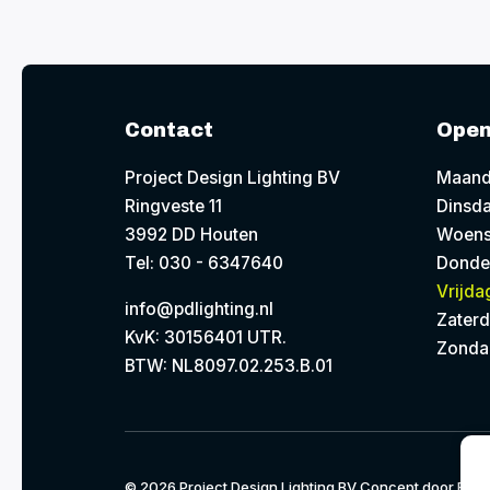
Contact
Open
Project Design Lighting BV
Maand
Ringveste 11
Dinsda
3992 DD Houten
Woens
Tel: 030 - 6347640
Donde
Vrijda
info@pdlighting.nl
Zaterd
KvK: 30156401 UTR.
Zonda
BTW: NL8097.02.253.B.01
© 2026
Project Design Lighting BV
Concept door
EAZZ