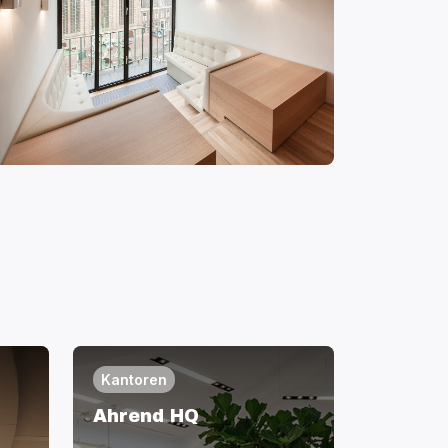
Kantoren
m
Ahrend HQ