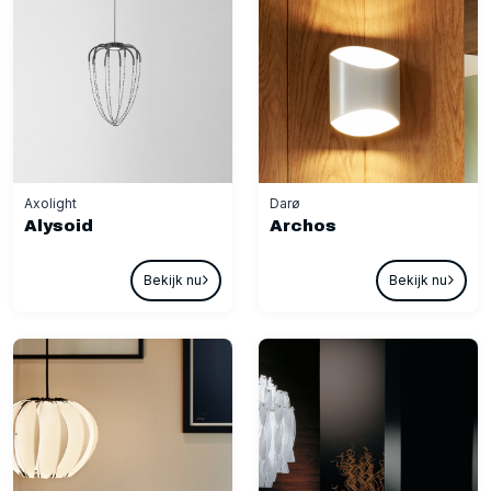
Axolight
Darø
Alysoid
Archos
Bekijk nu
Bekijk nu